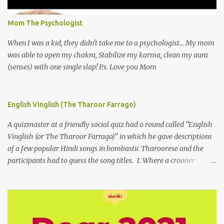
Mom The Psychologist
When I was a kid, they didn't take me to a psychologist... My mom
was able to open my chakra, Stabilize my karma, clean my aura
(senses) with one single slap! P.s. Love you Mom
English Vinglish (The Tharoor Farrago)
A quizmaster at a friendly social quiz had a round called "English
Vinglish (or The Tharoor Farrago)" in which he gave descriptions
of a few popular Hindi songs in bombastic Tharoorese and the
participants had to guess the song titles. 1. Where a crooner
repeatedly addresses his paramour expressing in his serenade
that blossoms burgeon in gardens when he and she rendezvous in
arid wilderness 2. An advertiser beckons those suffering from
vertiginous dizziness or depressive melancholy to approach him
without trepidation 3. A suitor ruefully claims that a smithereen of