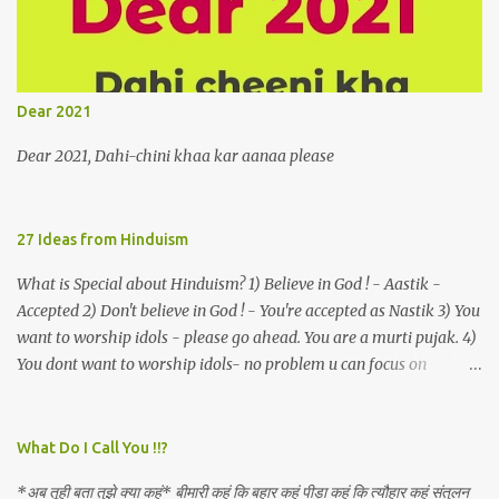
a celestial object that is in fenestral juxtaposition with him
remains unapproachably aloof 4. Those who apperceive the
umbra of amorousness on their capitulum experience paradise
beneath their podal extremities, promenading in the shade 5. With
Dear 2021
an invocation to a behemoth of the dot com era, the protagonist
expresses his scant heedfulness for whether he is repeatedly
Dear 2021, Dahi-chini khaa kar aanaa please
described as lacking civilization, given that...
27 Ideas from Hinduism
What is Special about Hinduism? 1) Believe in God ! - Aastik -
Accepted 2) Don't believe in God ! - You're accepted as Nastik 3) You
want to worship idols - please go ahead. You are a murti pujak. 4)
You dont want to worship idols- no problem u can focus on
Nirguna Brahman. 5) You want to criticise something in our
religion. Come forward. We are logical. Nyaya, Tarka etc are core
Hindu schools
What Do I Call You !!?
*अब तूही बता तुझे क्या कहूं* बीमारी कहूं कि बहार कहूं पीड़ा कहूं कि त्यौहार कहूं संतुलन