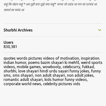
कहूं कि संहार कहूं *अब तूही बता तुझे क्या कहूं* मानव जो उदंड था पाप का प्रचंड था
सामर्थ का घमंड था
Shurbhi Archives
Users
830,381
quotes words pictures videos of motivation, inspiration.
indian humor, poems bazm shayari ki mehfil, weird sports
videos, mobile games, wowbooty, celebcurry, fukkad,
shurbhi, love shayari hindi urdu sayari funny jokes, funny
sms, sms shayari, non adult shayari, non adult jokes,
romantic adult shayari, kids humor funny videos,
corporate world news, celebrity pictures vids