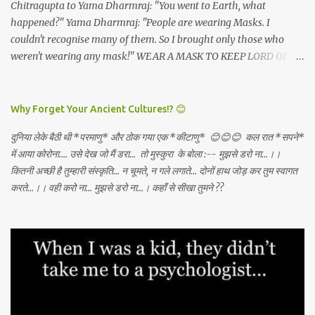
Chitragupta to Yama Dharmraj: "You went to Earth, what
happened?" Yama Dharmraj: "People are wearing Masks. I
couldn't recognise many of them. So I brought only those who
weren't wearing any mask!" WEAR A MASK TO KEEP LORD OF
DEATH AWAY!
Why Forget Your Ancient Cultures!? 😊
दुनिया लेके बैठी थी *परमाणु* और ठोक गया एक *कीटाणु* 😊😊😊 कल रात *सपने*
में आया कोरोना.... उसे देख जो मैं डरा... तो मुस्कुरा के बोला :-- मुझसे डरो ना...।।
कितनी अच्छी है तुम्हारी संस्कृति... न चूमते, न गले लगाते... दोनों हाथ जोड़ कर तुम स्वागत
करते...।। वही करो ना... मुझसे डरो ना...। कहाँ से सीखा तुमने ??